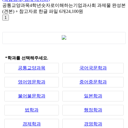
공통교양과목
4학년
숫자로이해하는기업과사회 과제물 완성본
(견본) + 참고자료 한글 파일 6개
24,100원
*학과를 선택해주세요.
공통교양과목
국어국문학과
영어영문학과
중어중문학과
불어불문학과
일본학과
법학과
행정학과
경제학과
경영학과