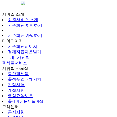
시즌회원페이지
서비스 소개
회원서비스 소개
시즌회원 체험하기
시즌회원 가입하기
마이페이지
시즌회원페이지
결제자료다운받기
1대1 개인별
과제물서비스
시험별 자료실
중간과제물
출석수업대체시험
기말시험
계절시험
핵심요약노트
출제예상문제풀이집
고객센터
공지사항