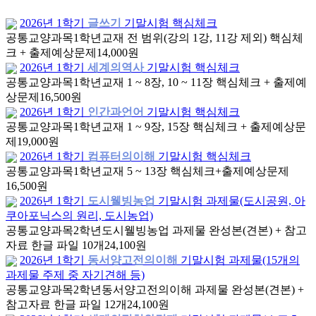
2026년 1학기
글쓰기
기말시험 핵심체크
공통교양과목
1학년
교재 전 범위(강의 1강, 11강 제외) 핵심체
크 + 출제예상문제
14,000원
2026년 1학기
세계의역사
기말시험 핵심체크
공통교양과목
1학년
교재 1 ~ 8장, 10 ~ 11장 핵심체크 + 출제예
상문제
16,500원
2026년 1학기
인간과언어
기말시험 핵심체크
공통교양과목
1학년
교재 1 ~ 9장, 15장 핵심체크 + 출제예상문
제
19,000원
2026년 1학기
컴퓨터의이해
기말시험 핵심체크
공통교양과목
1학년
교재 5 ~ 13장 핵심체크+출제예상문제
16,500원
2026년 1학기
도시웰빙농업
기말시험 과제물(도시공원, 아
쿠아포닉스의 원리, 도시농업)
공통교양과목
2학년
도시웰빙농업 과제물 완성본(견본) + 참고
자료 한글 파일 10개
24,100원
2026년 1학기
동서양고전의이해
기말시험 과제물(15개의
과제물 주제 중 자기견해 등)
공통교양과목
2학년
동서양고전의이해 과제물 완성본(견본) +
참고자료 한글 파일 12개
24,100원