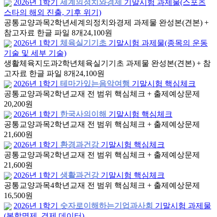
2026년 1학기
세계의정치와경제
기말시험 과제물(스포츠
스타의 해외 진출, 기후 위기)
공통교양과목
2학년
세계의정치와경제 과제물 완성본(견본) +
참고자료 한글 파일 8개
24,100원
2026년 1학기
체육실기기초
기말시험 과제물(종목의 운동
기술 및 세부 기술)
생활체육지도과
2학년
체육실기기초 과제물 완성본(견본) + 참
고자료 한글 파일 8개
24,100원
2026년 1학기
테마가있는음악여행
기말시험 핵심체크
공통교양과목
2학년
교재 전 범위 핵심체크 + 출제예상문제
20,200원
2026년 1학기
한국사의이해
기말시험 핵심체크
공통교양과목
2학년
교재 전 범위 핵심체크 + 출제예상문제
21,600원
2026년 1학기
환경과건강
기말시험 핵심체크
공통교양과목
2학년
교재 전 범위 핵심체크 + 출제예상문제
21,600원
2026년 1학기
생활과건강
기말시험 핵심체크
공통교양과목
4학년
교재 전 범위 핵심체크 + 출제예상문제
16,500원
2026년 1학기
숫자로이해하는기업과사회
기말시험 과제물
(복합명제, 경제 데이터)