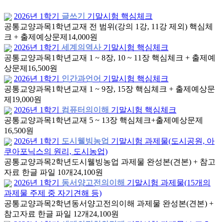
2026년 1학기
글쓰기
기말시험 핵심체크
공통교양과목
1학년
교재 전 범위(강의 1강, 11강 제외) 핵심체
크 + 출제예상문제
14,000원
2026년 1학기
세계의역사
기말시험 핵심체크
공통교양과목
1학년
교재 1 ~ 8장, 10 ~ 11장 핵심체크 + 출제예
상문제
16,500원
2026년 1학기
인간과언어
기말시험 핵심체크
공통교양과목
1학년
교재 1 ~ 9장, 15장 핵심체크 + 출제예상문
제
19,000원
2026년 1학기
컴퓨터의이해
기말시험 핵심체크
공통교양과목
1학년
교재 5 ~ 13장 핵심체크+출제예상문제
16,500원
2026년 1학기
도시웰빙농업
기말시험 과제물(도시공원, 아
쿠아포닉스의 원리, 도시농업)
공통교양과목
2학년
도시웰빙농업 과제물 완성본(견본) + 참고
자료 한글 파일 10개
24,100원
2026년 1학기
동서양고전의이해
기말시험 과제물(15개의
과제물 주제 중 자기견해 등)
공통교양과목
2학년
동서양고전의이해 과제물 완성본(견본) +
참고자료 한글 파일 12개
24,100원