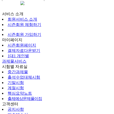
시즌회원페이지
서비스 소개
회원서비스 소개
시즌회원 체험하기
시즌회원 가입하기
마이페이지
시즌회원페이지
결제자료다운받기
1대1 개인별
과제물서비스
시험별 자료실
중간과제물
출석수업대체시험
기말시험
계절시험
핵심요약노트
출제예상문제풀이집
고객센터
공지사항