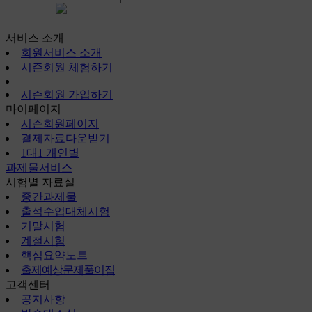
시즌회원페이지
서비스 소개
회원서비스 소개
시즌회원 체험하기
시즌회원 가입하기
마이페이지
시즌회원페이지
결제자료다운받기
1대1 개인별
과제물서비스
시험별 자료실
중간과제물
출석수업대체시험
기말시험
계절시험
핵심요약노트
출제예상문제풀이집
고객센터
공지사항