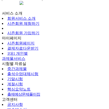
시즌회원페이지
서비스 소개
회원서비스 소개
시즌회원 체험하기
시즌회원 가입하기
마이페이지
시즌회원페이지
결제자료다운받기
1대1 개인별
과제물서비스
시험별 자료실
중간과제물
출석수업대체시험
기말시험
계절시험
핵심요약노트
출제예상문제풀이집
고객센터
공지사항