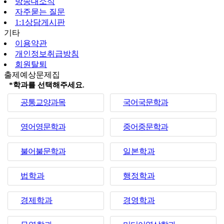
방송대소식
자주묻는 질문
1:1상담게시판
기타
이용약관
개인정보취급방침
회원탈퇴
출제예상문제집
*학과를 선택해주세요.
공통교양과목
국어국문학과
영어영문학과
중어중문학과
불어불문학과
일본학과
법학과
행정학과
경제학과
경영학과