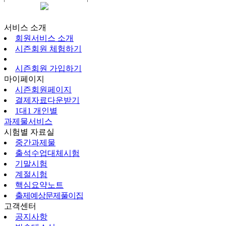
시즌회원페이지
서비스 소개
회원서비스 소개
시즌회원 체험하기
시즌회원 가입하기
마이페이지
시즌회원페이지
결제자료다운받기
1대1 개인별
과제물서비스
시험별 자료실
중간과제물
출석수업대체시험
기말시험
계절시험
핵심요약노트
출제예상문제풀이집
고객센터
공지사항