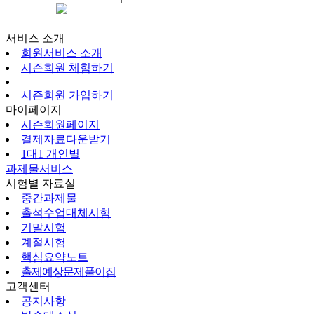
시즌회원페이지
서비스 소개
회원서비스 소개
시즌회원 체험하기
시즌회원 가입하기
마이페이지
시즌회원페이지
결제자료다운받기
1대1 개인별
과제물서비스
시험별 자료실
중간과제물
출석수업대체시험
기말시험
계절시험
핵심요약노트
출제예상문제풀이집
고객센터
공지사항